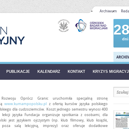
Archiwum
Reda
2
dni
ARCHIW
PUBLIKACJE
KALENDARZ
KONTAKT
KRYZYS MIGRACY
 Rozwoju Oprócz Granic uruchomiła specjalną stronę
ową
www.kumampopolsku.pl
z ofertą kursów języka polskiego
elskiego dla cudzoziemców. Koszt jednego semestru wynosi 400
z lekcji języka Fundacja organizuje spotkania z osobami, dla
lski jest językiem ojczystym (np. klub filmowy, klub książki,
a poza salą lekcyjną, imprezy) oraz oferuje dodatkowe