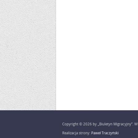
Copyright © 2026 by „Biuletyn Migracyjny”. Ws
Realizacja strony:
Paweł Traczyński