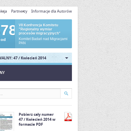
kcja
Partnerzy
Informacje dla Autorów
878
VII Konfrencja Komitetu
"Regionalny wymiar
procesów migracyjnych"
Komitet Badań nad Migracjami
 od
PAN
ALNY: 47 / Kwiecień 2014
JNY
Pobierz cały numer
47 / Kwiecień 2014 w
formacie PDF