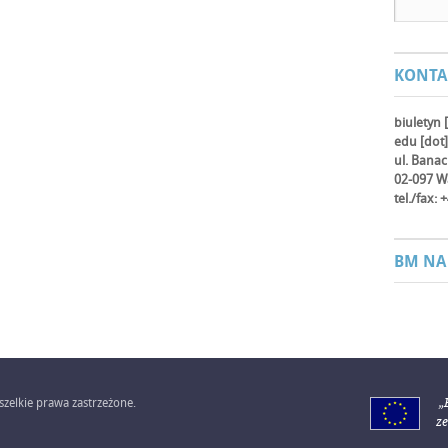
KONTA
biuletyn 
edu [dot]
ul. Bana
02-097 W
tel./fax:
BM NA
zelkie prawa zastrzeżone.
„
z