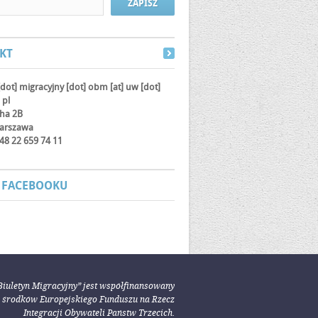
KT
[dot] migracyjny [dot] obm
[at]
uw [dot]
 pl
cha 2B
arszawa
 +48 22 659 74 11
 FACEBOOKU
Biuletyn Migracyjny” jest współfinansowany
e środków Europejskiego Funduszu na Rzecz
Integracji Obywateli Państw Trzecich.