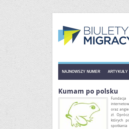
NAJNOWSZY NUMER
ARTYKUŁY
Kumam po polsku
Fundacja
internet
oraz angi
zł. Opróc
których po
spotkani