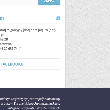
KT
[dot] migracyjny [dot] obm
[at]
uw [dot]
 pl
cha 2B
arszawa
 +48 22 659 74 11
 FACEBOOKU
Biuletyn Migracyjny” jest współfinansowany
e środków Europejskiego Funduszu na Rzecz
Integracji Obywateli Państw Trzecich.