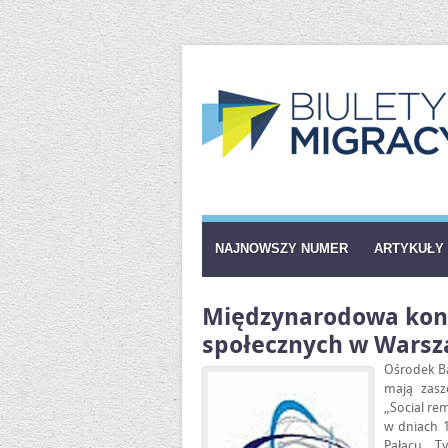
NAJNOWSZY NUMER
ARTYKUŁY
Międzynarodowa konf
społecznych w Warsz
Ośrodek B
mają zasz
„Social re
w dniach 1
Pałacu Ty