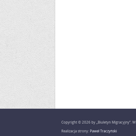
Copyright © 2026 by „Biuletyn Migracyjny”. Ws
Realizacja strony:
Paweł Traczyński