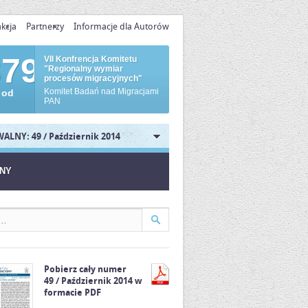
kcja
Partnerzy
Informacje dla Autorów
879
VII Konfrencja Komitetu
"Regionalny wymiar
procesów migracyjnych"
Komitet Badań nad Migracjami
 od
PAN
ALNY: 49 / Październik 2014
JNY
Pobierz cały numer
49 / Październik 2014 w
formacie PDF