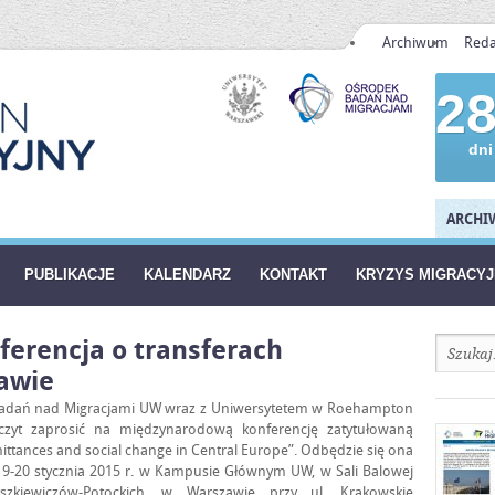
Archiwum
Reda
2
dni
ARCHIW
PUBLIKACJE
KALENDARZ
KONTAKT
KRYZYS MIGRACY
erencja o transferach
awie
adań nad Migracjami UW wraz z Uniwersytetem w Roehampton
czyt zaprosić na międzynarodową konferencję zatytułowaną
mittances and social change in Central Europe”. Odbędzie się ona
9-20 stycznia 2015 r. w Kampusie Głównym UW, w Sali Balowej
szkiewiczów-Potockich, w Warszawie przy ul. Krakowskie