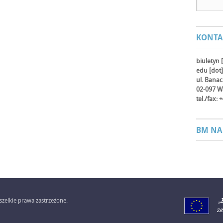
KONTA
biuletyn 
edu [dot]
ul. Bana
02-097 W
tel./fax:
BM NA
zelkie prawa zastrzeżone.
„
z