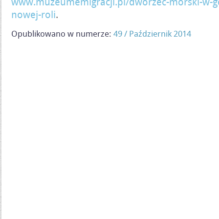
www.muzeumemigracji.pl/dworzec-morski-w-gd
nowej-roli
.
Opublikowano w numerze:
49 / Październik 2014