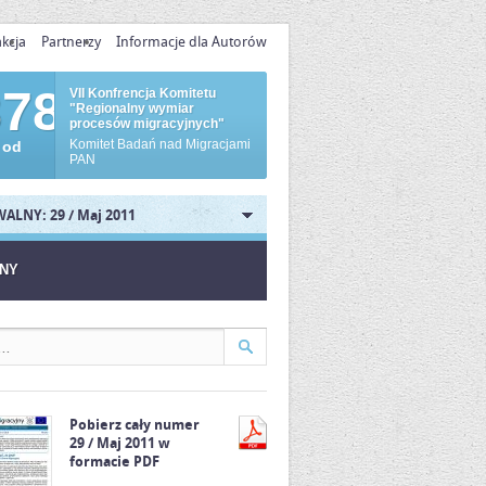
kcja
Partnerzy
Informacje dla Autorów
878
VII Konfrencja Komitetu
"Regionalny wymiar
procesów migracyjnych"
Komitet Badań nad Migracjami
 od
PAN
ALNY: 29 / Maj 2011
JNY
Pobierz cały numer
29 / Maj 2011 w
formacie PDF