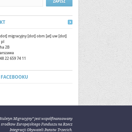
KT
[dot] migracyjny [dot] obm
[at]
uw [dot]
 pl
cha 2B
arszawa
 +48 22 659 74 11
 FACEBOOKU
Biuletyn Migracyjny” jest współfinansowany
e środków Europejskiego Funduszu na Rzecz
Integracji Obywateli Państw Trzecich.