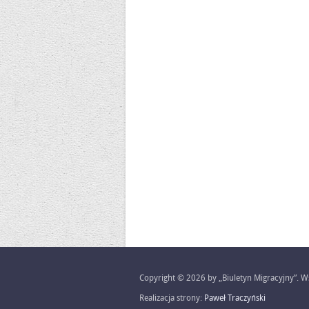
Copyright © 2026 by „Biuletyn Migracyjny”. Ws
Realizacja strony:
Paweł Traczyński