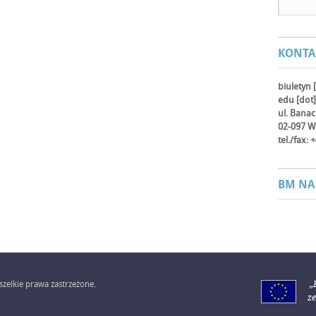
KONTA
biuletyn 
edu [dot]
ul. Bana
02-097 W
tel./fax:
BM NA
zelkie prawa zastrzeżone.
„
z