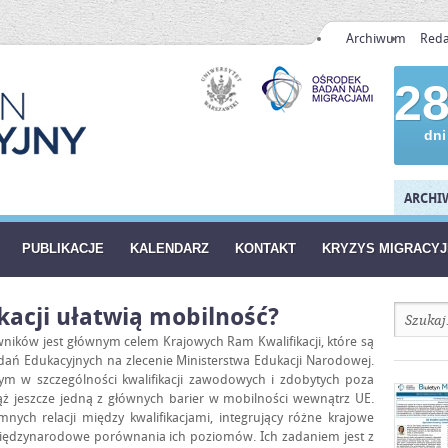
Archiwum
Reda
2
dni
ARCHIW
PUBLIKACJE
KALENDARZ
KONTAKT
KRYZYS MIGRACY
kacji ułatwią mobilność?
ników jest głównym celem Krajowych Ram Kwalifikacji, które są
ań Edukacyjnych na zlecenie Ministerstwa Edukacji Narodowej.
tym w szczególności kwalifikacji zawodowych i zdobytych poza
ąż jeszcze jedną z głównych barier w mobilności wewnątrz UE.
nych relacji między kwalifikacjami, integrujący różne krajowe
 międzynarodowe porównania ich poziomów. Ich zadaniem jest z