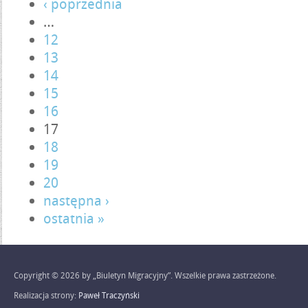
‹ poprzednia
…
12
13
14
15
16
17
18
19
20
następna ›
ostatnia »
Copyright © 2026 by „Biuletyn Migracyjny”. Wszelkie prawa zastrzeżone.
Realizacja strony:
Paweł Traczyński