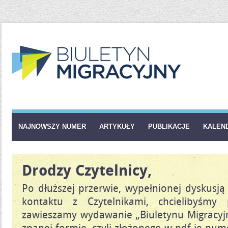
NAJNOWSZY NUMER
ARTYKUŁY
PUBLIKACJE
KALEN
Drodzy Czytelnicy,
Po dłuższej przerwie, wypełnionej dyskusj
kontaktu z Czytelnikami, chcielibyśmy
zawieszamy wydawanie „Biuletynu Migracyj
znanej formie, czyli złożonego w pdf-ie num