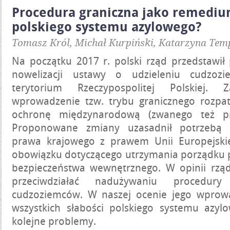
Procedura graniczna jako remediu
polskiego systemu azylowego?
Tomasz Król, Michał Kurpiński, Katarzyna Temp
Na początku 2017 r. polski rząd przedstawił 
nowelizacji ustawy o udzieleniu cudzo
terytorium Rzeczypospolitej Polskiej. 
wprowadzenie tzw. trybu granicznego rozpa
ochronę międzynarodową (zwanego też pro
Proponowane zmiany uzasadnił potrzebą d
prawa krajowego z prawem Unii Europejski
obowiązku dotyczącego utrzymania porządku p
bezpieczeństwa wewnętrznego. W opinii rzą
przeciwdziałać nadużywaniu procedury
cudzoziemców. W naszej ocenie jego wprowa
wszystkich słabości polskiego systemu azyl
kolejne problemy.