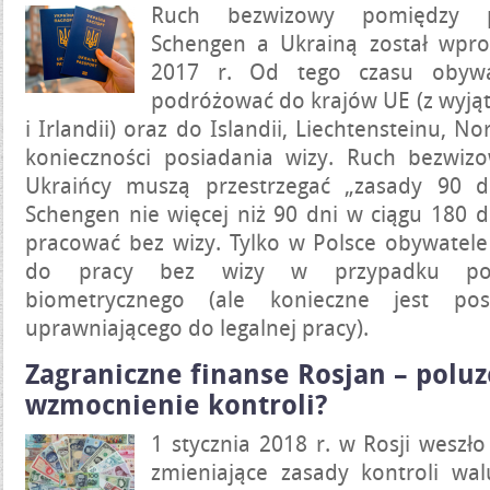
Ruch bezwizowy pomiędzy p
Schengen a Ukrainą został wpr
2017 r. Od tego czasu obywa
podróżować do krajów UE (z wyjątk
i Irlandii) oraz do Islandii, Liechtensteinu, No
konieczności posiadania wizy. Ruch bezwiz
Ukraińcy muszą przestrzegać „zasady 90 dn
Schengen nie więcej niż 90 dni w ciągu 180 d
pracować bez wizy. Tylko w Polsce obywatel
do pracy bez wizy w przypadku posi
biometrycznego (ale konieczne jest po
uprawniającego do legalnej pracy).
Zagraniczne finanse Rosjan – polu
wzmocnienie kontroli?
1 stycznia 2018 r. w Rosji wesz
zmieniające zasady kontroli wa