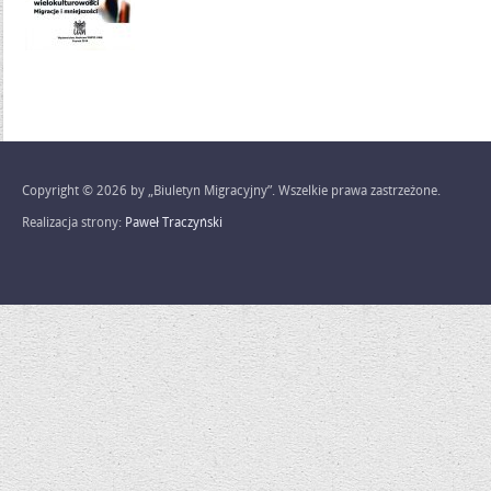
Copyright © 2026 by „Biuletyn Migracyjny”. Wszelkie prawa zastrzeżone.
Realizacja strony:
Paweł Traczyński